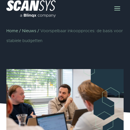
Home
/
Nieuws
/
Voorspelbaar inkoopproces: de basis voor
stabiele budgetten