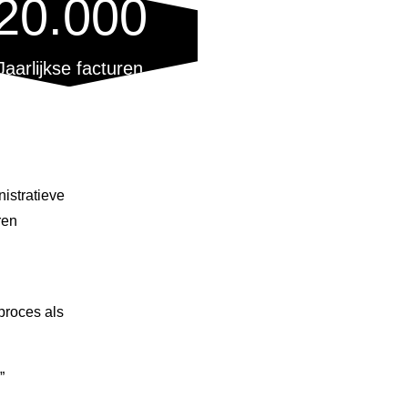
20.000
Jaarlijkse facturen
nistratieve
ren
proces als
”