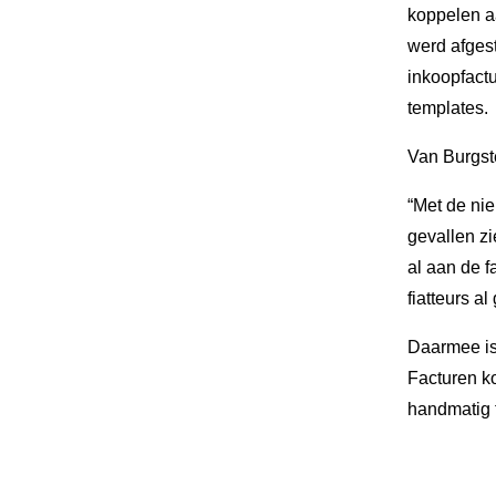
koppelen aa
werd afgest
inkoopfact
templates.
Van Burgste
“Met de nie
gevallen zi
al aan de f
fiatteurs al
Daarmee is
Facturen k
handmatig 