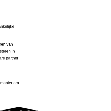
ankelijke
ëren van
steren in
are partner
e manier om