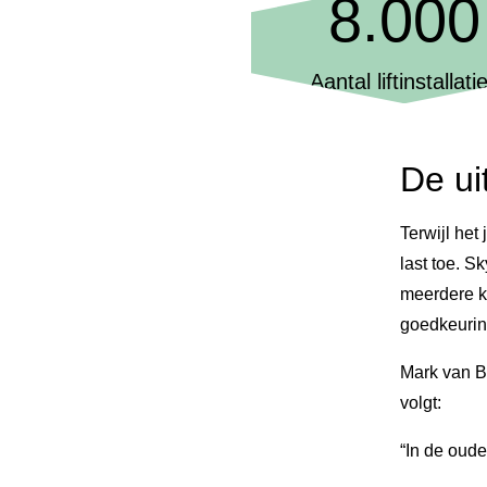
8.000
Aantal liftinstallati
De ui
Terwijl het
last toe. S
meerdere k
goedkeurin
Mark van Bu
volgt:
“In de oude