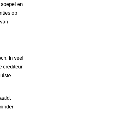
p soepel en
nties op
 van
ch. In veel
e crediteur
juiste
aald.
minder