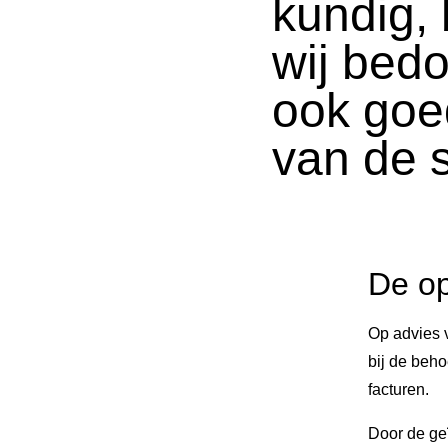
kundig, 
wij bedo
ook goed
van de s
De op
Op advies 
bij de beh
facturen.
Door de geï