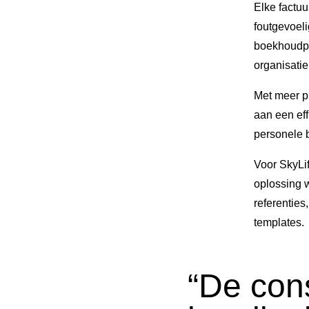
Elke factuu
foutgevoeli
boekhoudpa
organisatie
Met meer p
aan een eff
personele b
Voor SkyLif
oplossing w
referenties
templates.
“De con