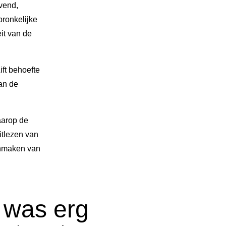
vend,
pronkelijke
it van de
ft behoefte
van de
aarop de
itlezen van
aanmaken van
 was erg