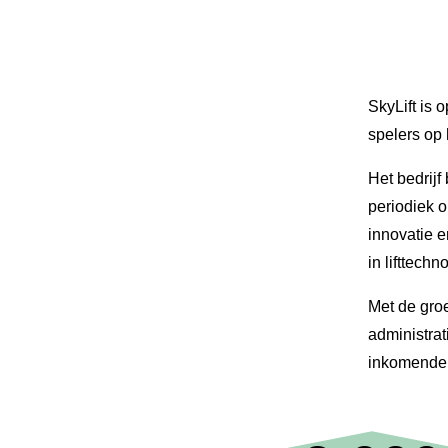
SkyLift is 
spelers op 
Het bedrijf
periodiek o
innovatie e
in lifttechn
Met de gro
administra
inkomende 