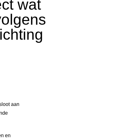
ect wat
volgens
ichting
sloot aan
ende
en en