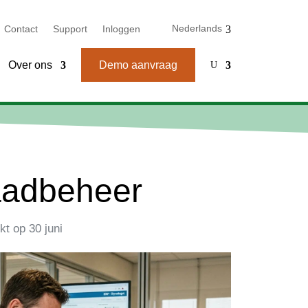
Nederlands
Contact
Support
Inloggen
Over ons
Demo aanvraag
U
aadbeheer
kt op
30 juni