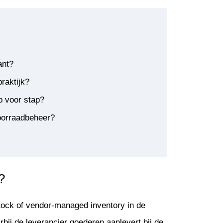
ant?
raktijk?
p voor stap?
oorraadbeheer?
?
ock of vendor-managed inventory in de
bij de leverancier goederen aanlevert bij de