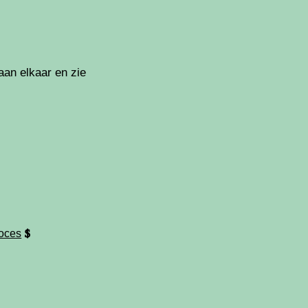
an elkaar en zie
n met Scan Sys
systemen
roces