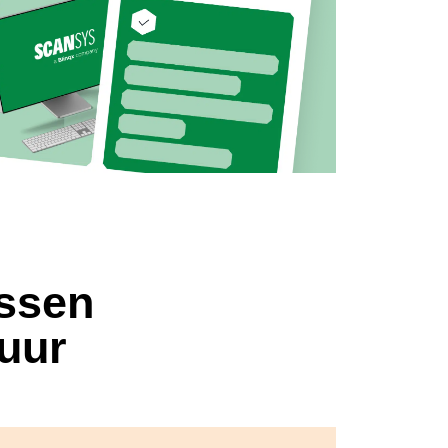
ussen
tuur