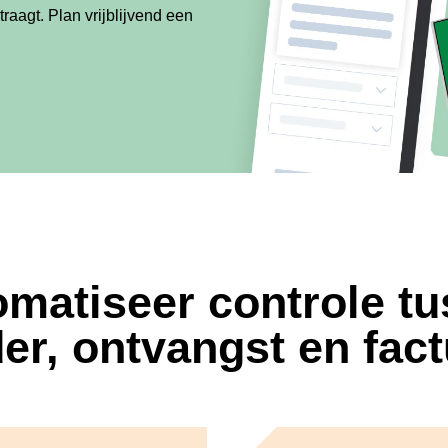
traagt. Plan vrijblijvend een
matiseer controle t
er, ontvangst en fac