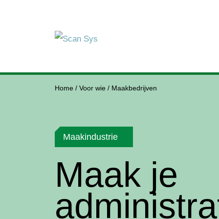
Home
/
Voor wie
/
Maakbedrijven
Maakindustrie
Maak je
administra