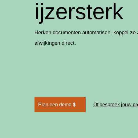
ijzersterk
Herken documenten automatisch, koppel ze a
afwijkingen direct.
Ruim 761 maakbedrijven automatisere
Naadloze integratie met je bestaande 
Meer controle, minder handmatig werk
Plan een demo
Of bespreek jouw p