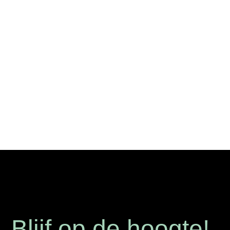
Scan Sys voegt AI-chatsupport toe als extra supportlaag
voor klanten. Met deze nieuwe vorm van...
$
Blijf op de hoogte!