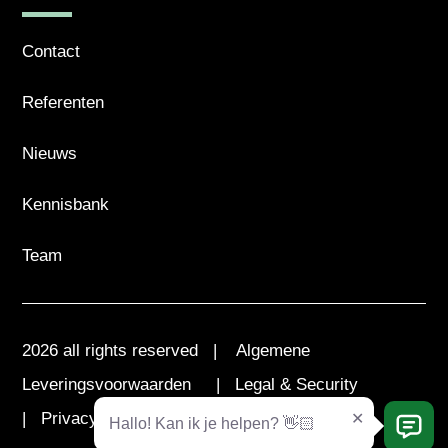
Contact
Referenten
Nieuws
Kennisbank
Team
2026 all rights reserved |
Algemene
Leveringsvoorwaarden
|
Legal & Security
|
Privacy Statement
|
Cookieverklaring
Hallo! Kan ik je helpen? 👋🏻