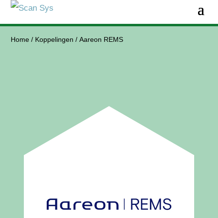
Home
/
Koppelingen
/
Aareon REMS