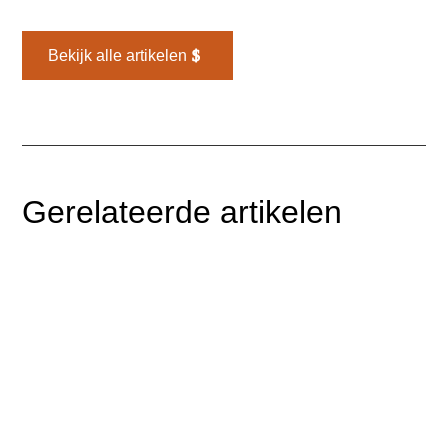
Bekijk alle artikelen
Gerelateerde artikelen
Werk je met Odoo, maar kost het verwerken van
inkomende facturen nog steeds veel tijd? De boeking...