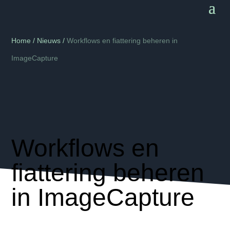
Home
/
Nieuws
/
Workflows en fiattering beheren in
ImageCapture
Workflows en
fiattering beheren
in ImageCapture