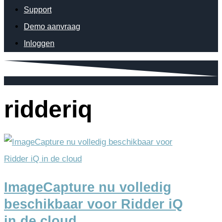
Support
Demo aanvraag
Inloggen
ridderiq
ImageCapture nu volledig
beschikbaar voor Ridder iQ
in de cloud