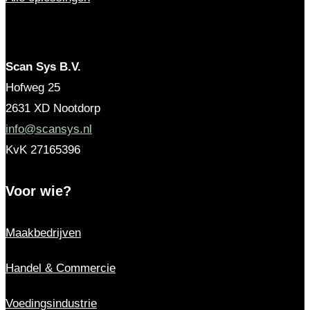
Scan Sys B.V.
Hofweg 25
2631 XD
Nootdorp
info@scansys.nl
KvK
27165396
Voor wie?
Maakbedrijven
Handel & Commercie
Voedingsindustrie